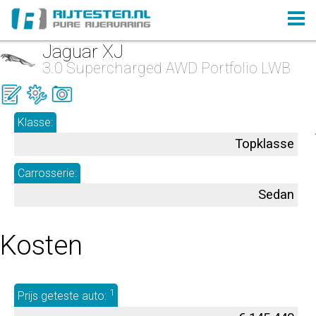
Jaguar XJ
3.0 Supercharged AWD Portfolio LWB
Klasse:
Topklasse
Carrosserie:
Sedan
Kosten
1
Prijs geteste auto: