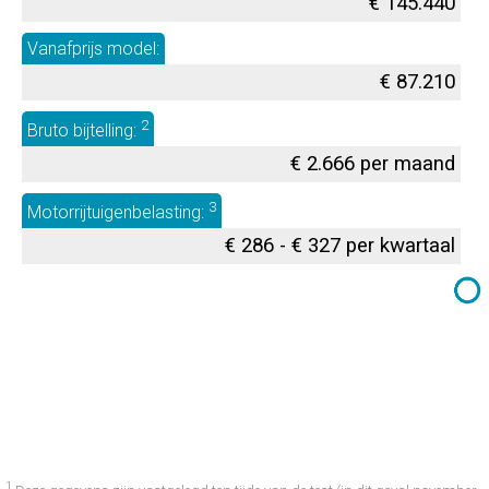
€ 145.440
Vanafprijs model:
€ 87.210
2
Bruto bijtelling:
€ 2.666 per maand
3
Motorrijtuigenbelasting:
€ 286 - € 327 per kwartaal
1