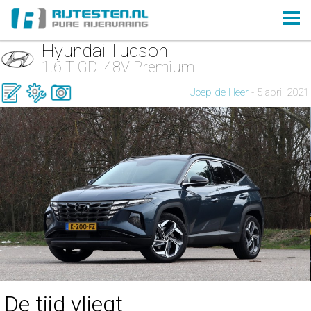
Hyundai Tucson
1.6 T-GDI 48V Premium
Joep de Heer
- 5 april 2021
De tijd vliegt